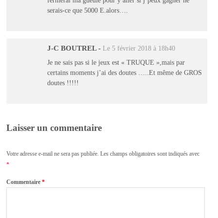
fermerai ma gueule pour y aller si j’peux gagner ne
serais-ce que 5000 E.alors….
J-C BOUTREL
-
Le 5 février 2018 à 18h40
Je ne sais pas si le jeux est « TRUQUE »,mais par
certains moments j’ai des doutes …..Et même de GROS
doutes !!!!!
Laisser un commentaire
Votre adresse e-mail ne sera pas publiée.
Les champs obligatoires sont indiqués avec
*
Commentaire
*