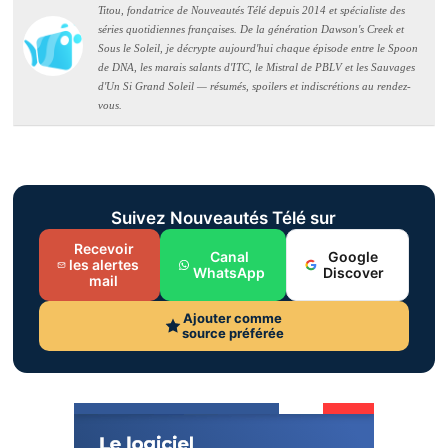
Titou, fondatrice de Nouveautés Télé depuis 2014 et spécialiste des
séries quotidiennes françaises. De la génération Dawson's Creek et
Sous le Soleil, je décrypte aujourd'hui chaque épisode entre le Spoon
de DNA, les marais salants d'ITC, le Mistral de PBLV et les Sauvages
d'Un Si Grand Soleil — résumés, spoilers et indiscrétions au rendez-
vous.
Suivez Nouveautés Télé sur
Recevoir
Canal
Google
les alertes
WhatsApp
Discover
mail
Ajouter comme
source préférée