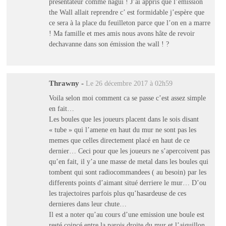
présentateur comme nagui ! J’ai appris que l’émission
the Wall allait reprendre c’ est formidable j’espère que
ce sera à la place du feuilleton parce que l’on en a marre
! Ma famille et mes amis nous avons hâte de revoir
dechavanne dans son émission the wall ! ?
Thrawny
-
Le 26 décembre 2017 à 02h59
Voila selon moi comment ca se passe c’est assez simple
en fait…
Les boules que les joueurs placent dans le sois disant
« tube » qui l’amene en haut du mur ne sont pas les
memes que celles directement placé en haut de ce
dernier… Ceci pour que les joueurs ne s’apercoivent pas
qu’en fait, il y’a une masse de metal dans les boules qui
tombent qui sont radiocommandees ( au besoin) par les
differents points d’aimant situé derriere le mur… D’ou
les trajectoires parfois plus qu’hasardeuse de ces
dernieres dans leur chute…
Il est a noter qu’au cours d’une emission une boule est
resté coincé entre la parois droite du mur et l’aiguillon.