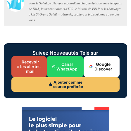
Sous le Soleil, je décrypte aujourd'hui chaque épisode entre le Spoon
de DNA, les marais salants d'ITC, le Mistral de PBLV et les Sauvages
d'Un Si Grand Soleil — résumés, spoilers et indiscrétions au rendez-
vous.
Suivez Nouveautés Télé sur
Recevoir
Canal
Google
les alertes
WhatsApp
Discover
mail
Ajouter comme
source préférée