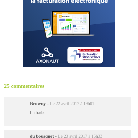
25 commentaires
Browny
-
Le 22 avril 2017 à 19h01
La barbe
du bousquet
-
Le 23 avril 2017 à 15h33