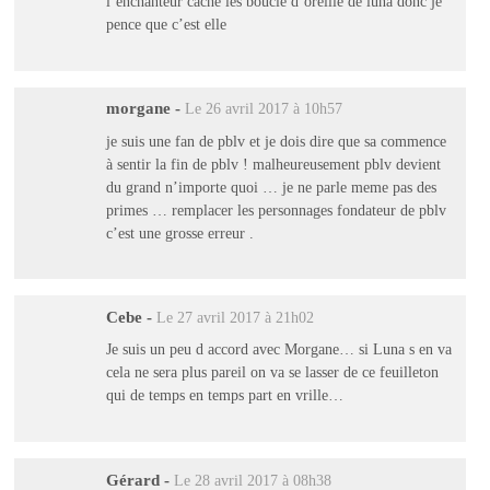
l’enchanteur cache les boucle d’oreille de luna donc je
pence que c’est elle
morgane
-
Le 26 avril 2017 à 10h57
je suis une fan de pblv et je dois dire que sa commence
à sentir la fin de pblv ! malheureusement pblv devient
du grand n’importe quoi … je ne parle meme pas des
primes … remplacer les personnages fondateur de pblv
c’est une grosse erreur .
Cebe
-
Le 27 avril 2017 à 21h02
Je suis un peu d accord avec Morgane… si Luna s en va
cela ne sera plus pareil on va se lasser de ce feuilleton
qui de temps en temps part en vrille…
Gérard
-
Le 28 avril 2017 à 08h38