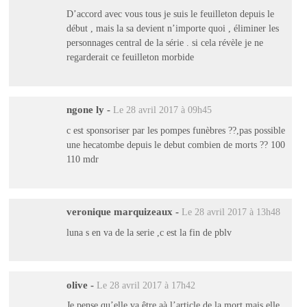
D’accord avec vous tous je suis le feuilleton depuis le
début , mais la sa devient n’importe quoi , éliminer les
personnages central de la série . si cela révèle je ne
regarderait ce feuilleton morbide
ngone ly
-
Le 28 avril 2017 à 09h45
c est sponsoriser par les pompes funèbres ??,pas possible
une hecatombe depuis le debut combien de morts ?? 100
110 mdr
veronique marquizeaux
-
Le 28 avril 2017 à 13h48
luna s en va de la serie ,c est la fin de pblv
olive
-
Le 28 avril 2017 à 17h42
Je pense qu’elle va être aà l’article de la mort mais elle