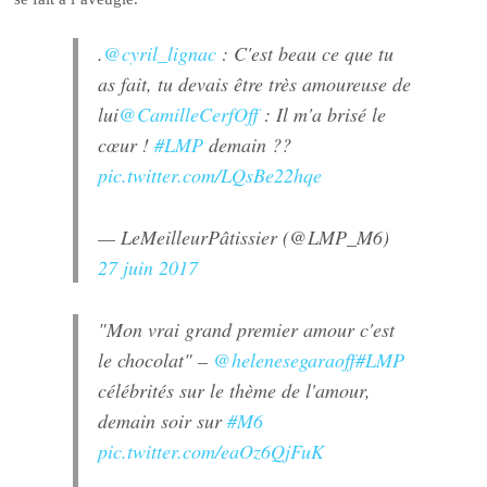
.
@cyril_lignac
: C'est beau ce que tu
as fait, tu devais être très amoureuse de
lui
@CamilleCerfOff
: Il m'a brisé le
cœur !
#LMP
demain ??
pic.twitter.com/LQsBe22hqe
— LeMeilleurPâtissier (@LMP_M6)
27 juin 2017
"Mon vrai grand premier amour c'est
le chocolat" –
@helenesegaraoff
#LMP
célébrités sur le thème de l'amour,
demain soir sur
#M6
pic.twitter.com/eaOz6QjFuK