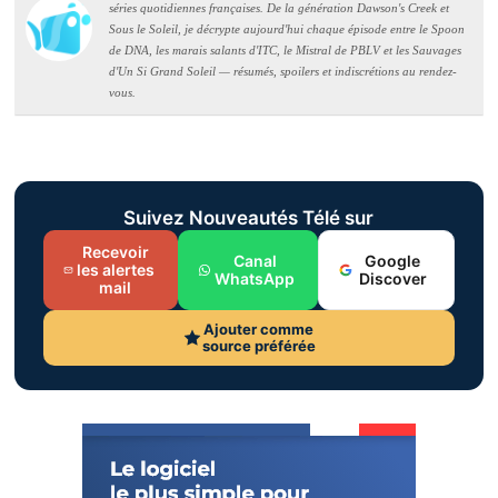
séries quotidiennes françaises. De la génération Dawson's Creek et
Sous le Soleil, je décrypte aujourd'hui chaque épisode entre le Spoon
de DNA, les marais salants d'ITC, le Mistral de PBLV et les Sauvages
d'Un Si Grand Soleil — résumés, spoilers et indiscrétions au rendez-
vous.
Suivez Nouveautés Télé sur
Recevoir
Canal
Google
les alertes
WhatsApp
Discover
mail
Ajouter comme
source préférée