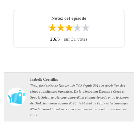
Notez cet épisode
★
★
★
★
★
2,6
/5
· sur 31 votes
Isabelle Corteilles
Titou, fondatrice de Nouveautés Télé depuis 2014 et spécialiste des
séries quotidiennes françaises. De la génération Dawson's Creek et
Sous le Soleil, je décrypte aujourd'hui chaque épisode entre le Spoon
de DNA, les marais salants d'ITC, le Mistral de PBLV et les Sauvages
d'Un Si Grand Soleil — résumés, spoilers et indiscrétions au rendez-
vous.