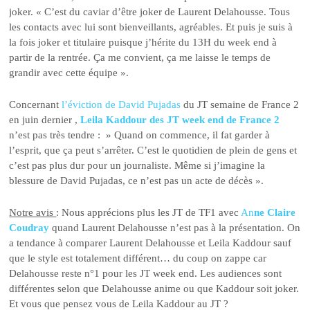
joker. « C’est du caviar d’être joker de Laurent Delahousse. Tous
les contacts avec lui sont bienveillants, agréables. Et puis je suis à
la fois joker et titulaire puisque j’hérite du 13H du week end à
partir de la rentrée. Ça me convient, ça me laisse le temps de
grandir avec cette équipe ».
Concernant
l’éviction de David Pujadas
du JT semaine de France 2
en juin dernier ,
Leila Kaddour des JT week end de France 2
n’est pas très tendre : » Quand on commence, il fat garder à
l’esprit, que ça peut s’arrêter. C’est le quotidien de plein de gens et
c’est pas plus dur pour un journaliste. Même si j’imagine la
blessure de David Pujadas, ce n’est pas un acte de décès ».
Notre avis
: Nous apprécions plus les JT de TF1 avec
An
ne Claire
Coudray
quand Laurent Delahousse n’est pas à la présentation. On
a tendance à comparer Laurent Delahousse et Leila Kaddour sauf
que le style est totalement différent… du coup on zappe car
Delahousse reste n°1 pour les JT week end. Les audiences sont
différentes selon que Delahousse anime ou que Kaddour soit joker.
Et vous que pensez vous de Leila Kaddour au JT ?