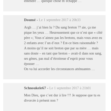
entendre … quelque chose m’échappe …
Doumé
-
Le 1 septembre 2017 à 20h33
Argh … j’ai bien lu ? Du sang breton ?? aie, ça me
pique les yeux … Heureusement que ce n’est que « côté
père »; Vous n’aimez pas les bretons, mais vous avez eu
2 enfants avec l’un d’eux ? Est-ce bien raisonnable ?
A moins qu’il ne soit breton que par sa mère … mais
sans doute – en tant que breton – avait-il dans son sang,
ses gènes, pas mal d’étroitesse d’esprit pour vous
épouser …
On va lui accorder les circonstances atténuantes …
Schnoukele67
-
Le 1 septembre 2017 à 21h01
Mon Dieu, que c’est dur à lire !!! Je suppose que tu es
divorcée à présent non ?