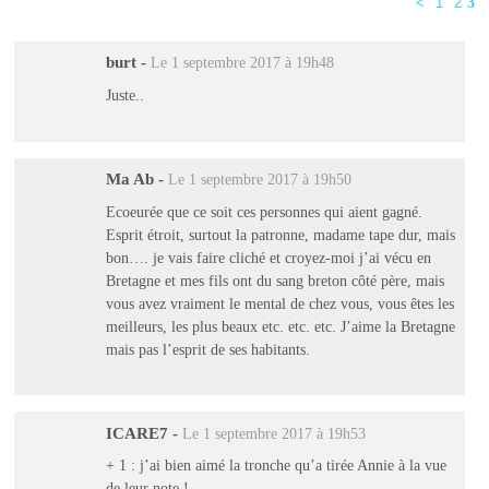
<
1
2
3
burt
-
Le 1 septembre 2017 à 19h48
Juste..
Ma Ab
-
Le 1 septembre 2017 à 19h50
Ecoeurée que ce soit ces personnes qui aient gagné.
Esprit étroit, surtout la patronne, madame tape dur, mais
bon…. je vais faire cliché et croyez-moi j’ai vécu en
Bretagne et mes fils ont du sang breton côté père, mais
vous avez vraiment le mental de chez vous, vous êtes les
meilleurs, les plus beaux etc. etc. etc. J’aime la Bretagne
mais pas l’esprit de ses habitants.
ICARE7
-
Le 1 septembre 2017 à 19h53
+ 1 : j’ai bien aimé la tronche qu’a tirée Annie à la vue
de leur note !