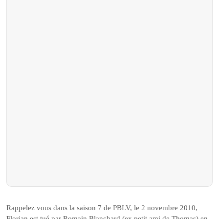
Rappelez vous dans la saison 7 de PBLV, le 2 novembre 2010,
Florian est tué par Romain Blanchard (ex petit ami de Thomas) en