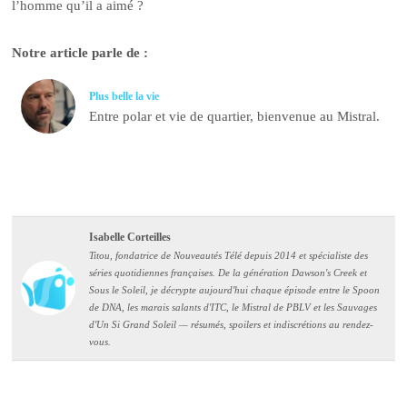
l’homme qu’il a aimé ?
Notre article parle de :
Plus belle la vie
Entre polar et vie de quartier, bienvenue au Mistral.
Isabelle Corteilles
Titou, fondatrice de Nouveautés Télé depuis 2014 et spécialiste des
séries quotidiennes françaises. De la génération Dawson's Creek et
Sous le Soleil, je décrypte aujourd'hui chaque épisode entre le Spoon
de DNA, les marais salants d'ITC, le Mistral de PBLV et les Sauvages
d'Un Si Grand Soleil — résumés, spoilers et indiscrétions au rendez-
vous.