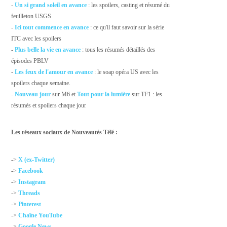
-
Un si grand soleil en avance
: les spoilers, casting et résumé du
feuilleton USGS
-
Ici tout commence en avance
: ce qu'il faut savoir sur la série
ITC avec les spoilers
-
Plus belle la vie en avance
: tous les résumés détaillés des
épisodes PBLV
-
Les feux de l'amour en avance
: le soap opéra US avec les
spoilers chaque semaine.
-
Nouveau jour
sur M6 et
Tout pour la lumière
sur TF1 : les
résumés et spoilers chaque jour
Les réseaux sociaux de Nouveautés Télé :
->
X (ex-Twitter)
->
Facebook
->
Instagram
->
Threads
->
Pinterest
->
Chaîne YouTube
->
Google News