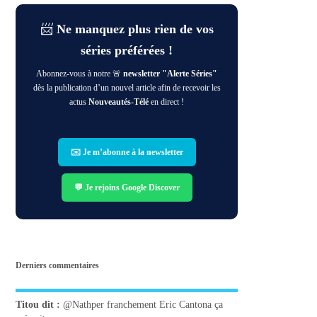
📨
Ne manquez plus rien de vos
séries préférées !
Abonnez-vous à notre 🚨
newsletter "Alerte Séries"
dès la publication d’un nouvel article afin de recevoir les
actus
Nouveautés-Télé
en direct !
✉️ Je m’abonne à la newsletter
💬 Je rejoins Google Discover
Derniers commentaires
Titou
dit :
@Nathper franchement Eric Cantona ça