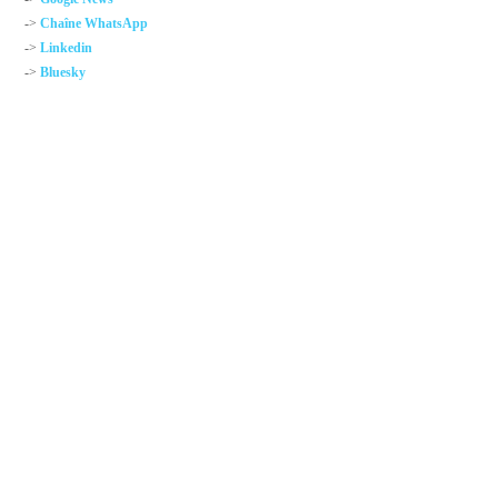
->
Chaîne WhatsApp
->
Linkedin
->
Bluesky