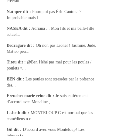
créerait...
Nathper
dit :
Pourquoi pas Éric Cantona ?
Improbable mais l...
NASKA
dit :
Adriana ... Mon fils et ma belle-fille
actuel...
Bedragare
dit :
Oh non pas Lionel ! Jasmine, Jude,
Matteo peu...
Titou
dit :
@Ben Héhé pas mal pour les poules /
poulets ^...
BEN
dit :
Les poules sont stressées par la présence
des...
Freuchet marie reine
dit :
Je suis entièrement
d’accord avec Monaline , ...
Lisbeth
dit :
MONTELOUP C est normal que les
comédiens n o...
Gil
dit :
D'accord avec vous Monteloup! Les
téléspecta...