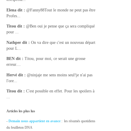
Elena
dit :
@Fanny88Tout le monde ne peut pas être
Profes...
Titou
dit :
@Ben oui je pense que ça sera compliqué
pour ...
Nathper
dit :
On va dire que c'est un nouveau départ
pour L...
BEN
dit :
Titou, pour moi, ce serait une grosse
erreur....
Hervé
dit :
@ninjaje me sens moins seul!je n'ai pas
l'ore...
Titou
dit :
C'est possible en effet. Pour les spoilers à
...
Articles les plus lus
-
Demain nous appartient en avance
: les résumés quotidiens
du feuilleton DNA