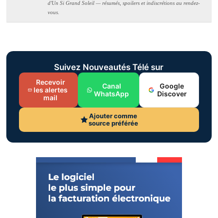
d'Un Si Grand Soleil — résumés, spoilers et indiscrétions au rendez-
vous.
Suivez Nouveautés Télé sur
Recevoir
Canal
Google
les alertes
WhatsApp
Discover
mail
Ajouter comme
source préférée