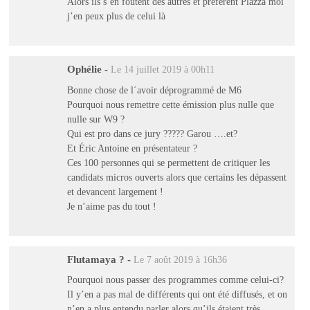
Alors ils s’en foutent des autres et préfèrent Plazza moi
j’en peux plus de celui là
Ophélie
-
Le 14 juillet 2019 à 00h11
Bonne chose de l´avoir déprogrammé de M6
Pourquoi nous remettre cette émission plus nulle que
nulle sur W9 ?
Qui est pro dans ce jury ????? Garou ….et?
Et Éric Antoine en présentateur ?
Ces 100 personnes qui se permettent de critiquer les
candidats micros ouverts alors que certains les dépassent
et devancent largement !
Je n’aime pas du tout !
Flutamaya ?
-
Le 7 août 2019 à 16h36
Pourquoi nous passer des programmes comme celui-ci?
Il y’en a pas mal de différents qui ont été diffusés, et on
n’en a plus entendu parler alors qu’ils étaient très