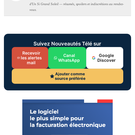
d'Un Si Grand Soleil — résumés, spoilers et indiscrétions au rendez-
vous.
Suivez Nouveautés Télé sur
Recevoir
Canal
Google
les alertes
WhatsApp
Discover
mail
Ajouter comme
source préférée