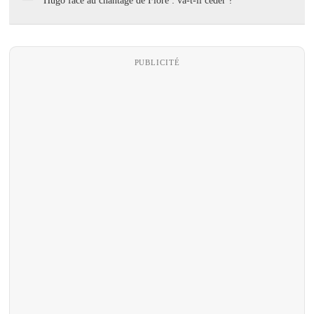
Hugo face au chantage de Flore : va-t-il céder ?
PUBLICITÉ