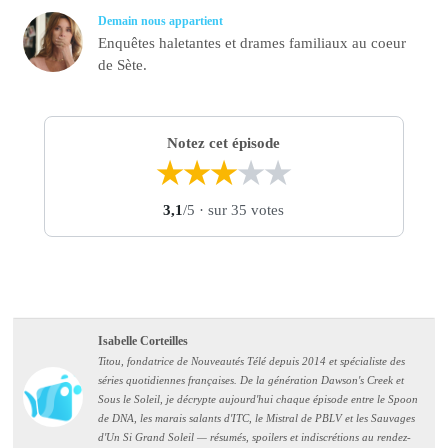
Demain nous appartient
Enquêtes haletantes et drames familiaux au coeur
de Sète.
Notez cet épisode
★
★
★
★
★
3,1
/5
· sur 35 votes
Isabelle Corteilles
Titou, fondatrice de Nouveautés Télé depuis 2014 et spécialiste des
séries quotidiennes françaises. De la génération Dawson's Creek et
Sous le Soleil, je décrypte aujourd'hui chaque épisode entre le Spoon
de DNA, les marais salants d'ITC, le Mistral de PBLV et les Sauvages
d'Un Si Grand Soleil — résumés, spoilers et indiscrétions au rendez-