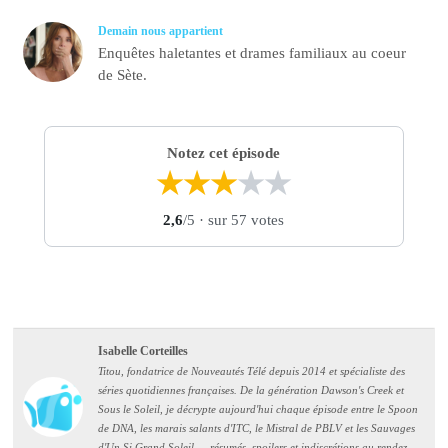
Demain nous appartient
Enquêtes haletantes et drames familiaux au coeur
de Sète.
Notez cet épisode
★
★
★
★
★
2,6
/5
· sur 57 votes
Isabelle Corteilles
Titou, fondatrice de Nouveautés Télé depuis 2014 et spécialiste des
séries quotidiennes françaises. De la génération Dawson's Creek et
Sous le Soleil, je décrypte aujourd'hui chaque épisode entre le Spoon
de DNA, les marais salants d'ITC, le Mistral de PBLV et les Sauvages
d'Un Si Grand Soleil — résumés, spoilers et indiscrétions au rendez-