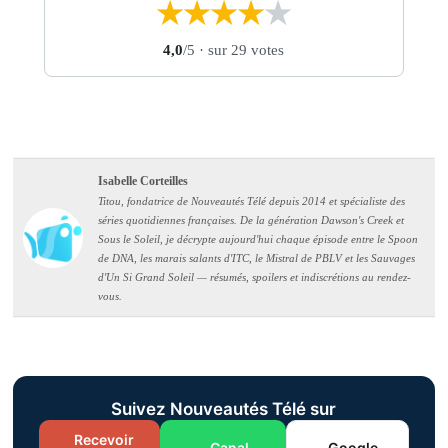
★
★
★
★
★
4,0
/5
· sur 29 votes
Isabelle Corteilles
Titou, fondatrice de Nouveautés Télé depuis 2014 et spécialiste des
séries quotidiennes françaises. De la génération Dawson's Creek et
Sous le Soleil, je décrypte aujourd'hui chaque épisode entre le Spoon
de DNA, les marais salants d'ITC, le Mistral de PBLV et les Sauvages
d'Un Si Grand Soleil — résumés, spoilers et indiscrétions au rendez-
vous.
Suivez Nouveautés Télé sur
Recevoir
Canal
Google