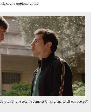
nnick cache quelque chose.
ob d’Eliott / le résumé complet Un si grand soleil épisode 207