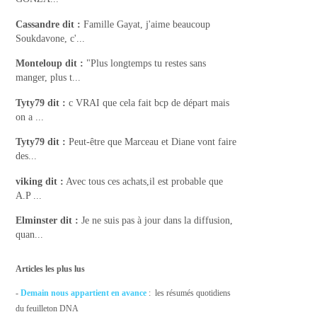
Cassandre
dit :
Famille Gayat, j'aime beaucoup
Soukdavone, c'...
Monteloup
dit :
"Plus longtemps tu restes sans
manger, plus t...
Tyty79
dit :
c VRAI que cela fait bcp de départ mais
on a ...
Tyty79
dit :
Peut-être que Marceau et Diane vont faire
des...
viking
dit :
Avec tous ces achats,il est probable que
A.P ...
Elminster
dit :
Je ne suis pas à jour dans la diffusion,
quan...
Articles les plus lus
-
Demain nous appartient en avance
: les résumés quotidiens
du feuilleton DNA