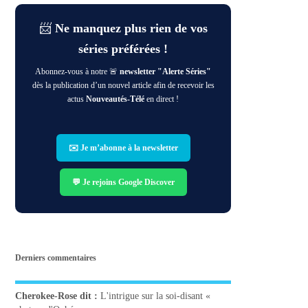
📨
Ne manquez plus rien de vos
séries préférées !
Abonnez-vous à notre 🚨
newsletter "Alerte Séries"
dès la publication d’un nouvel article afin de recevoir les
actus
Nouveautés-Télé
en direct !
✉️ Je m’abonne à la newsletter
💬 Je rejoins Google Discover
Derniers commentaires
Cherokee-Rose
dit :
L'intrigue sur la soi-disant «