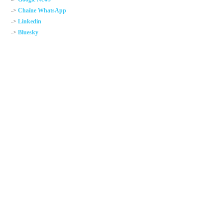
->
Chaîne WhatsApp
->
Linkedin
->
Bluesky