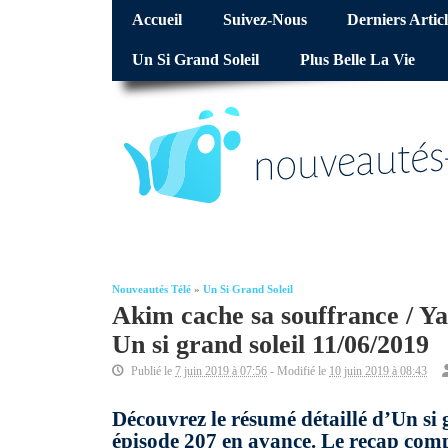
Accueil
Suivez-Nous
Derniers Articl
Un Si Grand Soleil
Plus Belle La Vie
Nouveautés Télé
»
Un Si Grand Soleil
Akim cache sa souffrance / Ya
Un si grand soleil 11/06/2019
Publié le
7 juin 2019 à 07:56
- Modifié le
10 juin 2019 à 08:43
Découvrez le résumé détaillé d’Un si 
épisode 207 en avance. Le recap compl