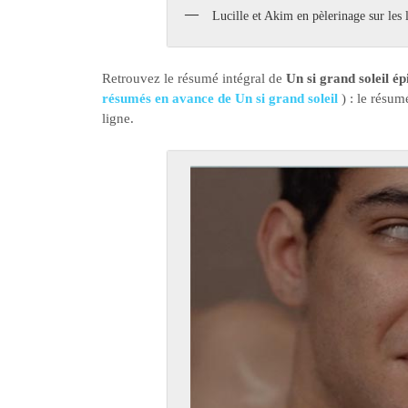
Lucille et Akim en pèlerinage sur les l
Retrouvez le résumé intégral de
Un si grand soleil é
résumés en avance de Un si grand soleil
) : le résu
ligne.