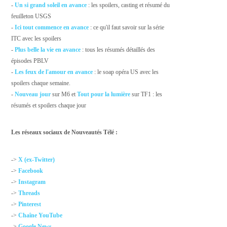
-
Un si grand soleil en avance
: les spoilers, casting et résumé du
feuilleton USGS
-
Ici tout commence en avance
: ce qu'il faut savoir sur la série
ITC avec les spoilers
-
Plus belle la vie en avance
: tous les résumés détaillés des
épisodes PBLV
-
Les feux de l'amour en avance
: le soap opéra US avec les
spoilers chaque semaine.
-
Nouveau jour
sur M6 et
Tout pour la lumière
sur TF1 : les
résumés et spoilers chaque jour
Les réseaux sociaux de Nouveautés Télé :
->
X (ex-Twitter)
->
Facebook
->
Instagram
->
Threads
->
Pinterest
->
Chaîne YouTube
->
Google News