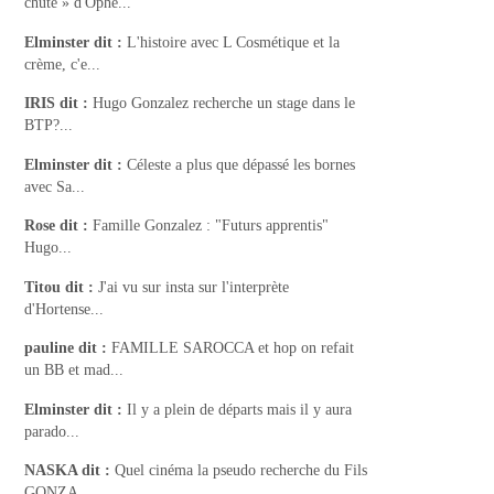
chute » d'Ophé...
Elminster
dit :
L'histoire avec L Cosmétique et la
crème, c'e...
IRIS
dit :
Hugo Gonzalez recherche un stage dans le
BTP?...
Elminster
dit :
Céleste a plus que dépassé les bornes
avec Sa...
Rose
dit :
Famille Gonzalez : "Futurs apprentis"
Hugo...
Titou
dit :
J'ai vu sur insta sur l'interprète
d'Hortense...
pauline
dit :
FAMILLE SAROCCA et hop on refait
un BB et mad...
Elminster
dit :
Il y a plein de départs mais il y aura
parado...
NASKA
dit :
Quel cinéma la pseudo recherche du Fils
GONZA...