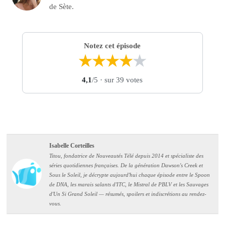
de Sète.
Notez cet épisode
★
★
★
★
★
4,1
/5
· sur 39 votes
Isabelle Corteilles
Titou, fondatrice de Nouveautés Télé depuis 2014 et spécialiste des
séries quotidiennes françaises. De la génération Dawson's Creek et
Sous le Soleil, je décrypte aujourd'hui chaque épisode entre le Spoon
de DNA, les marais salants d'ITC, le Mistral de PBLV et les Sauvages
d'Un Si Grand Soleil — résumés, spoilers et indiscrétions au rendez-
vous.