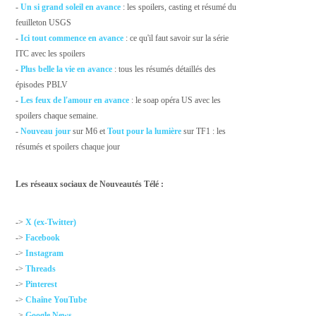
-
Un si grand soleil en avance
: les spoilers, casting et résumé du
feuilleton USGS
-
Ici tout commence en avance
: ce qu'il faut savoir sur la série
ITC avec les spoilers
-
Plus belle la vie en avance
: tous les résumés détaillés des
épisodes PBLV
-
Les feux de l'amour en avance
: le soap opéra US avec les
spoilers chaque semaine.
-
Nouveau jour
sur M6 et
Tout pour la lumière
sur TF1 : les
résumés et spoilers chaque jour
Les réseaux sociaux de Nouveautés Télé :
->
X (ex-Twitter)
->
Facebook
->
Instagram
->
Threads
->
Pinterest
->
Chaîne YouTube
->
Google News