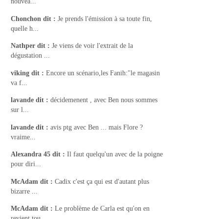
nouvea...
Chonchon
dit :
Je prends l'émission à sa toute fin,
quelle h...
Nathper
dit :
Je viens de voir l'extrait de la
dégustation ...
viking
dit :
Encore un scénario,les Fanih:"le magasin
va f...
lavande
dit :
décidemenent , avec Ben nous sommes
sur l...
lavande
dit :
avis ptg avec Ben ... mais Flore ?
vraime...
Alexandra 45
dit :
Il faut quelqu'un avec de la poigne
pour diri...
McAdam
dit :
Cadix c'est ça qui est d'autant plus
bizarre ...
McAdam
dit :
Le problème de Carla est qu'on en
revient tou...