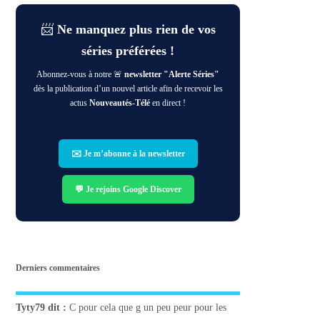
📨
Ne manquez plus rien de vos
séries préférées !
Abonnez-vous à notre 🚨
newsletter "Alerte Séries"
dès la publication d’un nouvel article afin de recevoir les
actus
Nouveautés-Télé
en direct !
✉️ Je m’abonne à la newsletter
💬 Je rejoins Google Discover
Derniers commentaires
Tyty79
dit :
C pour cela que g un peu peur pour les