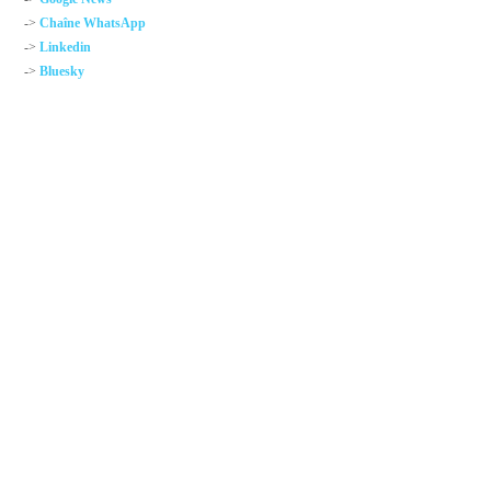
->
Chaîne WhatsApp
->
Linkedin
->
Bluesky