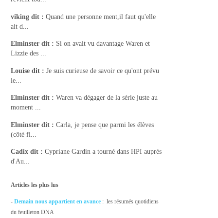
viking
dit :
Quand une personne ment,il faut qu'elle
ait d...
Elminster
dit :
Si on avait vu davantage Waren et
Lizzie des ...
Louise
dit :
Je suis curieuse de savoir ce qu'ont prévu
le...
Elminster
dit :
Waren va dégager de la série juste au
moment ...
Elminster
dit :
Carla, je pense que parmi les élèves
(côté fi...
Cadix
dit :
Cypriane Gardin a tourné dans HPI auprès
d'Au...
Articles les plus lus
-
Demain nous appartient en avance
: les résumés quotidiens
du feuilleton DNA