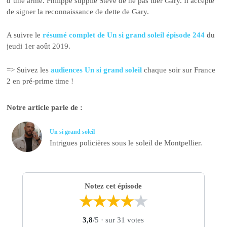
d’une arme. Philippe supplie Steve de ne pas tuer Gary. Il accepte
de signer la reconnaissance de dette de Gary.
A suivre le
résumé complet de Un si grand soleil épisode 244
du
jeudi 1er août 2019.
=> Suivez les
audiences Un si grand soleil
chaque soir sur France
2 en pré-prime time !
Notre article parle de :
Un si grand soleil
Intrigues policières sous le soleil de Montpellier.
Notez cet épisode
★
★
★
★
★
3,8
/5
· sur 31 votes