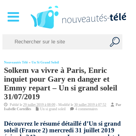
Nouveautés Télé
»
Un Si Grand Soleil
Solkem va vivre à Paris, Enric
inquiet pour Gary en danger et
Emmy repart – Un si grand soleil
31/07/2019
Publié le
29 juillet 2019 à 08:09
- Modifié le
30 juillet 2019 à 07:52
Par
Isabelle Corteilles
Un si grand soleil
4 commentaires
Découvrez le résumé détaillé d’Un si grand
soleil (France 2) mercredi 31 juillet 2019