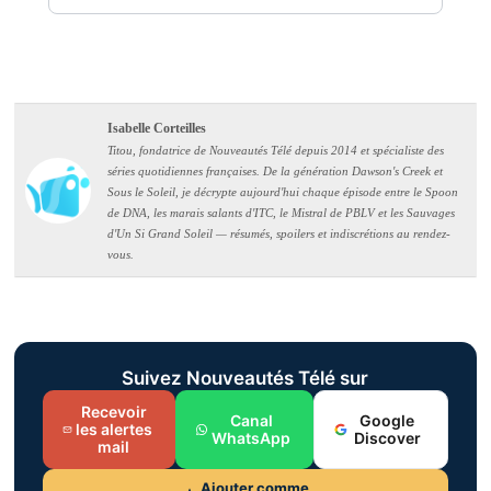
Isabelle Corteilles
Titou, fondatrice de Nouveautés Télé depuis 2014 et spécialiste des
séries quotidiennes françaises. De la génération Dawson's Creek et
Sous le Soleil, je décrypte aujourd'hui chaque épisode entre le Spoon
de DNA, les marais salants d'ITC, le Mistral de PBLV et les Sauvages
d'Un Si Grand Soleil — résumés, spoilers et indiscrétions au rendez-
vous.
Suivez Nouveautés Télé sur
Recevoir
Canal
Google
les alertes
WhatsApp
Discover
mail
Ajouter comme