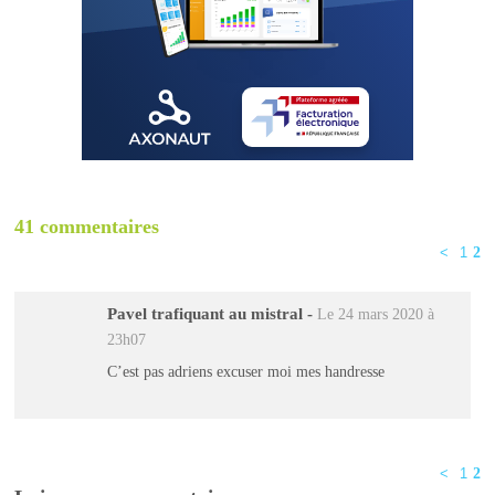
41 commentaires
<
1
2
Pavel trafiquant au mistral
-
Le 24 mars 2020 à
23h07
C’est pas adriens excuser moi mes handresse
<
1
2