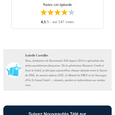
Notez cet épisode
★
★
★
★
★
4,1
/5
· sur 547 votes
Isabelle Corteilles
Titou, fondatrice de Nouveautés Télé depuis 2014 et spécialiste des
séries quotidiennes françaises. De la génération Dawson's Creek et
Sous le Soleil, je décrypte aujourd'hui chaque épisode entre le Spoon
de DNA, les marais salants d'ITC, le Mistral de PBLV et les Sauvages
d'Un Si Grand Soleil — résumés, spoilers et indiscrétions au rendez-
vous.
Suivez Nouveautés Télé sur