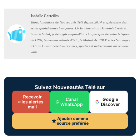
Isabelle Corteilles
Titou, fondatrice de Nouveautés Télé depuis 2014 et spécialiste des
séries quotidiennes françaises. De la génération Dawson's Creek et
Sous le Soleil, je décrypte aujourd'hui chaque épisode entre le Spoon
de DNA, les marais salants d'ITC, le Mistral de PBLV et les Sauvages
d'Un Si Grand Soleil — résumés, spoilers et indiscrétions au rendez-
vous.
Suivez Nouveautés Télé sur
Recevoir
Canal
Google
les alertes
WhatsApp
Discover
mail
Ajouter comme
source préférée