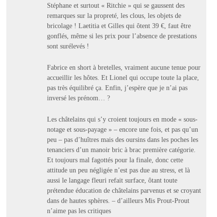
Stéphane et surtout « Ritchie » qui se gaussent des
remarques sur la propreté, les clous, les objets de
bricolage ! Laetitia et Gilles qui ôtent 39 €, faut être
gonflés, même si les prix pour l’absence de prestations
sont surélevés !
Fabrice en short à bretelles, vraiment aucune tenue pour
accueillir les hôtes. Et Lionel qui occupe toute la place,
pas très équilibré ça. Enfin, j’espère que je n’ai pas
inversé les prénom… ?
Les châtelains qui s’y croient toujours en mode « sous-
notage et sous-payage » – encore une fois, et pas qu’un
peu – pas d’huîtres mais des oursins dans les poches les
tenanciers d’un manoir bric à brac première catégorie.
Et toujours mal fagottés pour la finale, donc cette
attitude un peu négligée n’est pas due au stress, et là
aussi le langage fleuri refait surface, ôtant toute
prétendue éducation de châtelains parvenus et se croyant
dans de hautes sphères. – d’ailleurs Mis Prout-Prout
n’aime pas les critiques