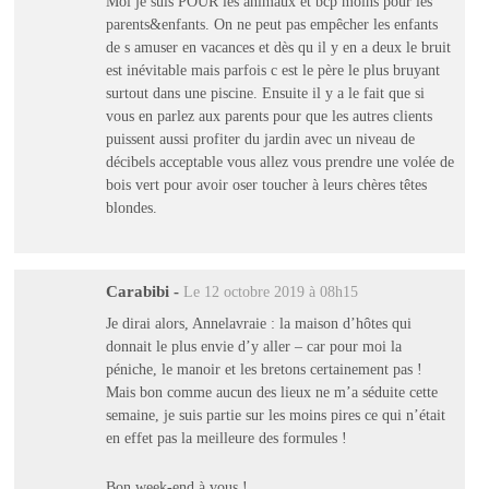
Moi je suis POUR les animaux et bcp moins pour les
parents&enfants. On ne peut pas empêcher les enfants
de s amuser en vacances et dès qu il y en a deux le bruit
est inévitable mais parfois c est le père le plus bruyant
surtout dans une piscine. Ensuite il y a le fait que si
vous en parlez aux parents pour que les autres clients
puissent aussi profiter du jardin avec un niveau de
décibels acceptable vous allez vous prendre une volée de
bois vert pour avoir oser toucher à leurs chères têtes
blondes.
Carabibi
-
Le 12 octobre 2019 à 08h15
Je dirai alors, Annelavraie : la maison d’hôtes qui
donnait le plus envie d’y aller – car pour moi la
péniche, le manoir et les bretons certainement pas !
Mais bon comme aucun des lieux ne m’a séduite cette
semaine, je suis partie sur les moins pires ce qui n’était
en effet pas la meilleure des formules !
Bon week-end à vous !