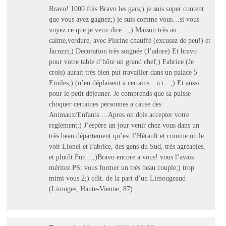
Bravo! 1000 fois Bravo les gars;) je suis super content
que vous ayez gagnez;) je suis comme vous…si vous
voyez ce que je veux dire…;) Maison très au
calme,verdure, avec Piscine chauffé (excusez de peu!) et
Jacuzzi;) Decoration très soignée (J’adore) Et bravo
pour votre table d’hôte un grand chef;) Fabrice (Je
crois) aurait très bien put travailler dans un palace 5
Etoiles;) (n’en déplaisent a certains…ici…;) Et aussi
pour le petit déjeuner. Je comprends que sa puisse
choquer certaines personnes a cause des
Animaux/Enfants….Apres on dois accepter votre
reglement;) J’espère un jour venir chez vous dans un
très beau département qu’est l’Hérault et comme on le
voit Lionel et Fabrice, des gens du Sud, très agréables,
et plutôt Fun…;)Bravo encore a vous! vous l’avais
méritez.PS: vous former un très beau couple;) trop
mimi vous 2;) cdlt. de la part d’un Limougeaud
(Limoges, Haute-Vienne, 87)