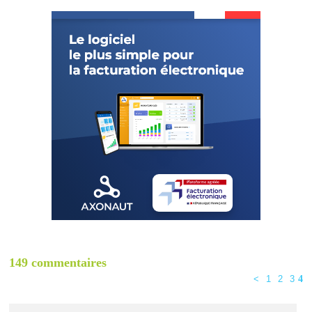
149 commentaires
<
1
2
3
4