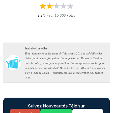
★
★
★
★
★
2,2
/5
· sur 10 868 votes
Isabelle Corteilles
Titou, fondatrice de Nouveautés Télé depuis 2014 et spécialiste des
séries quotidiennes françaises. De la génération Dawson's Creek et
Sous le Soleil, je décrypte aujourd'hui chaque épisode entre le Spoon
de DNA, les marais salants d'ITC, le Mistral de PBLV et les Sauvages
d'Un Si Grand Soleil — résumés, spoilers et indiscrétions au rendez-
vous.
Suivez Nouveautés Télé sur