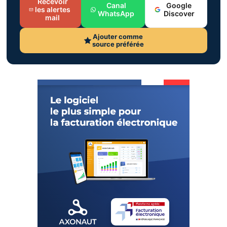
Recevoir
Canal
Google
les alertes
WhatsApp
Discover
mail
Ajouter comme
source préférée