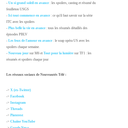
-
Un si grand soleil en avance
: les spoilers, casting et résumé du
feuilleton USGS
-
Ici tout commence en avance
: ce qu'il faut savoir sur la série
ITC avec les spoilers
-
Plus belle la vie en avance
: tous les résumés détaillés des
épisodes PBLV
-
Les feux de l'amour en avance
: le soap opéra US avec les
spoilers chaque semaine.
-
Nouveau jour
sur M6 et
Tout pour la lumière
sur TF1 : les
résumés et spoilers chaque jour
Les réseaux sociaux de Nouveautés Télé :
->
X (ex-Twitter)
->
Facebook
->
Instagram
->
Threads
->
Pinterest
->
Chaîne YouTube
->
Google News