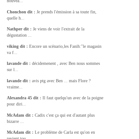
nouvea...
Chonchon
dit :
Je prends l'émission à sa toute fin,
quelle h...
Nathper
dit :
Je viens de voir l'extrait de la
dégustation ...
viking
dit :
Encore un scénario,les Fanih:"le magasin
va f...
lavande
dit :
décidemenent , avec Ben nous sommes
sur l...
lavande
dit :
avis ptg avec Ben ... mais Flore ?
vraime...
Alexandra 45
dit :
Il faut quelqu'un avec de la poigne
pour diri...
McAdam
dit :
Cadix c'est ça qui est d'autant plus
bizarre ...
McAdam
dit :
Le problème de Carla est qu'on en
revient tou...