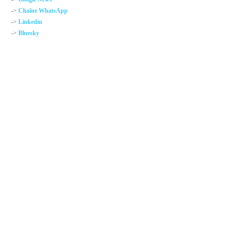
->
Chaîne WhatsApp
->
Linkedin
->
Bluesky