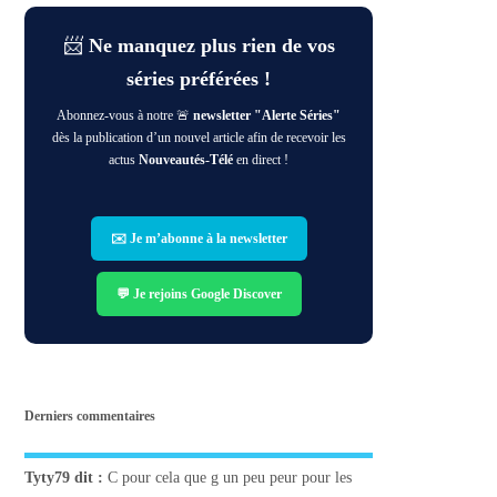
📨
Ne manquez plus rien de vos
séries préférées !
Abonnez-vous à notre 🚨
newsletter "Alerte Séries"
dès la publication d’un nouvel article afin de recevoir les
actus
Nouveautés-Télé
en direct !
✉️ Je m’abonne à la newsletter
💬 Je rejoins Google Discover
Derniers commentaires
Tyty79
dit :
C pour cela que g un peu peur pour les