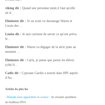
viking
dit :
Quand une personne ment,il faut qu'elle
ait d...
Elminster
dit :
Si on avait vu davantage Waren et
Lizzie des ...
Louise
dit :
Je suis curieuse de savoir ce qu'ont prévu
le...
Elminster
dit :
Waren va dégager de la série juste au
moment ...
Elminster
dit :
Carla, je pense que parmi les élèves
(côté fi...
Cadix
dit :
Cypriane Gardin a tourné dans HPI auprès
d'Au...
Articles les plus lus
-
Demain nous appartient en avance
: les résumés quotidiens
du feuilleton DNA