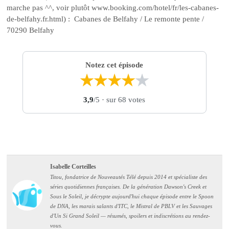
marche pas ^^, voir plutôt www.booking.com/hotel/fr/les-cabanes-
de-belfahy.fr.html) : Cabanes de Belfahy / Le remonte pente /
70290 Belfahy
Notez cet épisode
★
★
★
★
★
3,9
/5
· sur 68 votes
Isabelle Corteilles
Titou, fondatrice de Nouveautés Télé depuis 2014 et spécialiste des
séries quotidiennes françaises. De la génération Dawson's Creek et
Sous le Soleil, je décrypte aujourd'hui chaque épisode entre le Spoon
de DNA, les marais salants d'ITC, le Mistral de PBLV et les Sauvages
d'Un Si Grand Soleil — résumés, spoilers et indiscrétions au rendez-
vous.