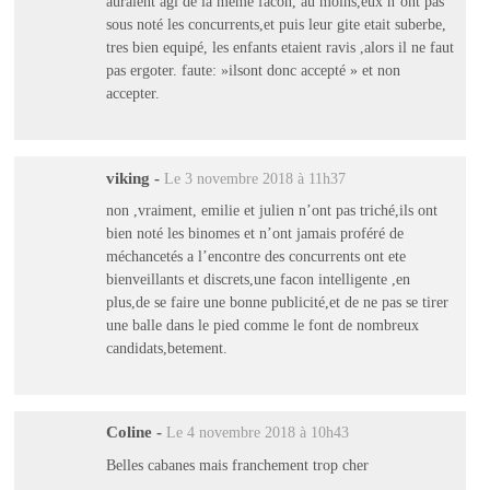
auraient agi de la meme facon, au moins,eux n’ont pas
sous noté les concurrents,et puis leur gite etait suberbe,
tres bien equipé, les enfants etaient ravis ,alors il ne faut
pas ergoter. faute: »ilsont donc accepté » et non
accepter.
viking
-
Le 3 novembre 2018 à 11h37
non ,vraiment, emilie et julien n’ont pas triché,ils ont
bien noté les binomes et n’ont jamais proféré de
méchancetés a l’encontre des concurrents ont ete
bienveillants et discrets,une facon intelligente ,en
plus,de se faire une bonne publicité,et de ne pas se tirer
une balle dans le pied comme le font de nombreux
candidats,betement.
Coline
-
Le 4 novembre 2018 à 10h43
Belles cabanes mais franchement trop cher