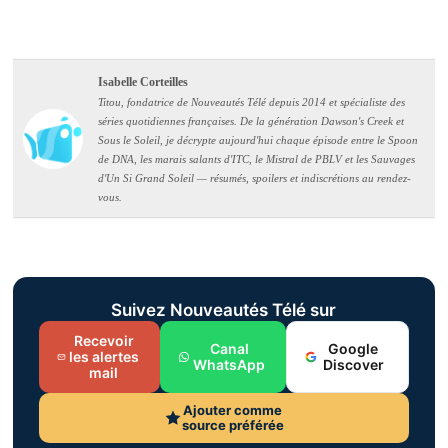
Isabelle Corteilles
Titou, fondatrice de Nouveautés Télé depuis 2014 et spécialiste des
séries quotidiennes françaises. De la génération Dawson's Creek et
Sous le Soleil, je décrypte aujourd'hui chaque épisode entre le Spoon
de DNA, les marais salants d'ITC, le Mistral de PBLV et les Sauvages
d'Un Si Grand Soleil — résumés, spoilers et indiscrétions au rendez-
vous.
Suivez Nouveautés Télé sur
Recevoir
Canal
Google
les alertes
WhatsApp
Discover
mail
Ajouter comme
source préférée