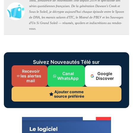
Titou, fondatrice de Nouveautés Télé depuis 2014 et spécialiste des
séries quotidiennes françaises. De la génération Dawson's Creek et
Sous le Soleil, je décrypte aujourd'hui chaque épisode entre le Spoon
de DNA, les marais salants d'ITC, le Mistral de PBLV et les Sauvages
d'Un Si Grand Soleil — résumés, spoilers et indiscrétions au rendez-
vous.
Suivez Nouveautés Télé sur
Recevoir
Canal
Google
les alertes
WhatsApp
Discover
mail
Ajouter comme
source préférée