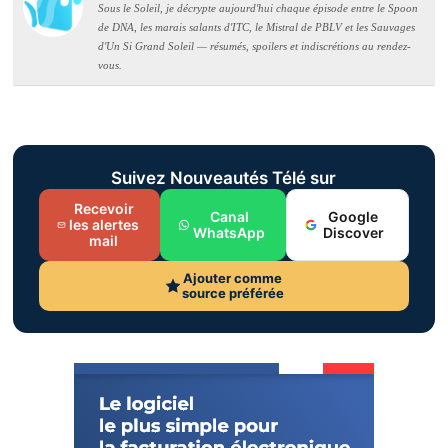
Sous le Soleil, je décrypte aujourd'hui chaque épisode entre le Spoon
de DNA, les marais salants d'ITC, le Mistral de PBLV et les Sauvages
d'Un Si Grand Soleil — résumés, spoilers et indiscrétions au rendez-
vous.
Suivez Nouveautés Télé sur
Recevoir
Canal
Google
les alertes
WhatsApp
Discover
mail
Ajouter comme
source préférée