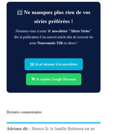
📨
Ne manquez plus rien de vos
séries préférées !
Abonnez-vous à notre 🚨
newsletter "Alerte Séries"
dès la publication d’un nouvel article afin de recevoir les
actus
Nouveautés-Télé
en direct !
✉️ Je m’abonne à la newsletter
💬 Je rejoins Google Discover
Derniers commentaires
Adriana
dit :
Hourra 🥳 la famille Boibessot est en