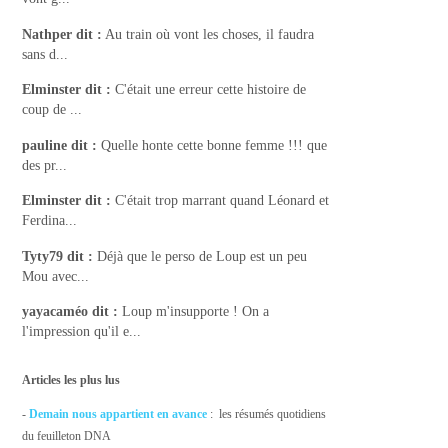
Nathper
dit :
Au train où vont les choses, il faudra
sans d...
Elminster
dit :
C'était une erreur cette histoire de
coup de ...
pauline
dit :
Quelle honte cette bonne femme !!! que
des pr...
Elminster
dit :
C'était trop marrant quand Léonard et
Ferdina...
Tyty79
dit :
Déjà que le perso de Loup est un peu
Mou avec...
yayacaméo
dit :
Loup m'insupporte ! On a
l'impression qu'il e...
Articles les plus lus
-
Demain nous appartient en avance
: les résumés quotidiens
du feuilleton DNA