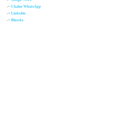
->
Chaîne WhatsApp
->
Linkedin
->
Bluesky