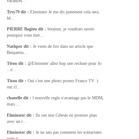
vacances...
Tyty79
dit :
Elminster Je me dis justement cela sera
bé...
PIERRE Bagieu
dit :
bonjour, je voudrais savoir
pourquoi vous met...
Nathper
dit :
Je viens de lire dans un article que
Benjamin...
Titou
dit :
@Elminster allez hop une rechute pour Jo
...e...
Titou
dit :
Oui c'est une photo promo France TV :)
oui cl...
chanelle
dit :
l nouvelle regle n'avantage pas le MDM,
mais ...
Elminster
dit :
Ils ont mis Céleste en premier plan
avec un r...
Elminster
dit :
Je ne sais pas comment les scénaristes
vont g...