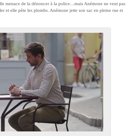
Estelle menace de la dénoncer à la police…mais Anémone ne veut pas
rler et elle pète les plombs. Anémone jette son sac en pleine rue et