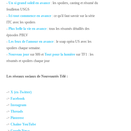
-
Un si grand soleil en avance
: les spoilers, casting et résumé du
feuilleton USGS
-
Ici tout commence en avance
: ce qu'il faut savoir sur la série
ITC avec les spoilers
-
Plus belle la vie en avance
: tous les résumés détaillés des
épisodes PBLV
-
Les feux de l'amour en avance
: le soap opéra US avec les
spoilers chaque semaine.
-
Nouveau jour
sur M6 et
Tout pour la lumière
sur TF1 : les
résumés et spoilers chaque jour
Les réseaux sociaux de Nouveautés Télé :
->
X (ex-Twitter)
->
Facebook
->
Instagram
->
Threads
->
Pinterest
->
Chaîne YouTube
->
Google News