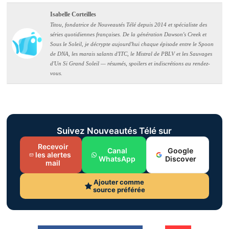
Isabelle Corteilles
Titou, fondatrice de Nouveautés Télé depuis 2014 et spécialiste des
séries quotidiennes françaises. De la génération Dawson's Creek et
Sous le Soleil, je décrypte aujourd'hui chaque épisode entre le Spoon
de DNA, les marais salants d'ITC, le Mistral de PBLV et les Sauvages
d'Un Si Grand Soleil — résumés, spoilers et indiscrétions au rendez-
vous.
Suivez Nouveautés Télé sur
Recevoir
Canal
Google
les alertes
WhatsApp
Discover
mail
Ajouter comme
source préférée