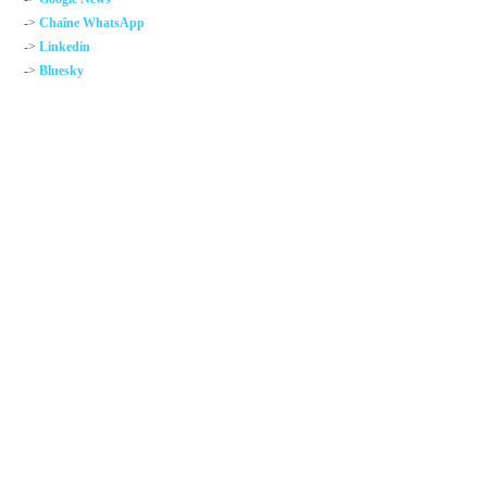
->
Chaîne WhatsApp
->
Linkedin
->
Bluesky