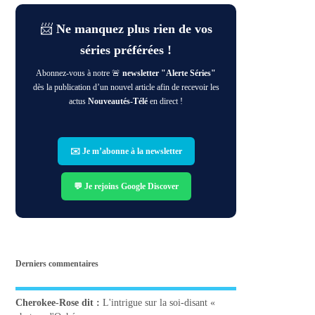
📨
Ne manquez plus rien de vos
séries préférées !
Abonnez-vous à notre 🚨
newsletter "Alerte Séries"
dès la publication d’un nouvel article afin de recevoir les
actus
Nouveautés-Télé
en direct !
✉️ Je m’abonne à la newsletter
💬 Je rejoins Google Discover
Derniers commentaires
Cherokee-Rose
dit :
L'intrigue sur la soi-disant «