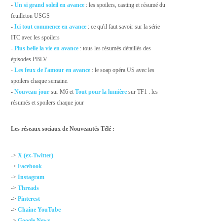
-
Un si grand soleil en avance
: les spoilers, casting et résumé du
feuilleton USGS
-
Ici tout commence en avance
: ce qu'il faut savoir sur la série
ITC avec les spoilers
-
Plus belle la vie en avance
: tous les résumés détaillés des
épisodes PBLV
-
Les feux de l'amour en avance
: le soap opéra US avec les
spoilers chaque semaine.
-
Nouveau jour
sur M6 et
Tout pour la lumière
sur TF1 : les
résumés et spoilers chaque jour
Les réseaux sociaux de Nouveautés Télé :
->
X (ex-Twitter)
->
Facebook
->
Instagram
->
Threads
->
Pinterest
->
Chaîne YouTube
->
Google News