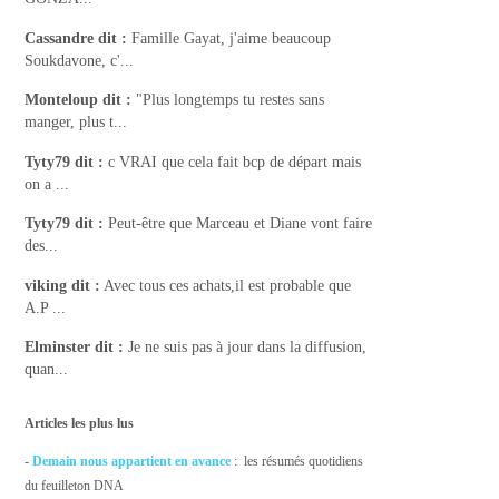
Cassandre
dit :
Famille Gayat, j'aime beaucoup
Soukdavone, c'...
Monteloup
dit :
"Plus longtemps tu restes sans
manger, plus t...
Tyty79
dit :
c VRAI que cela fait bcp de départ mais
on a ...
Tyty79
dit :
Peut-être que Marceau et Diane vont faire
des...
viking
dit :
Avec tous ces achats,il est probable que
A.P ...
Elminster
dit :
Je ne suis pas à jour dans la diffusion,
quan...
Articles les plus lus
-
Demain nous appartient en avance
: les résumés quotidiens
du feuilleton DNA