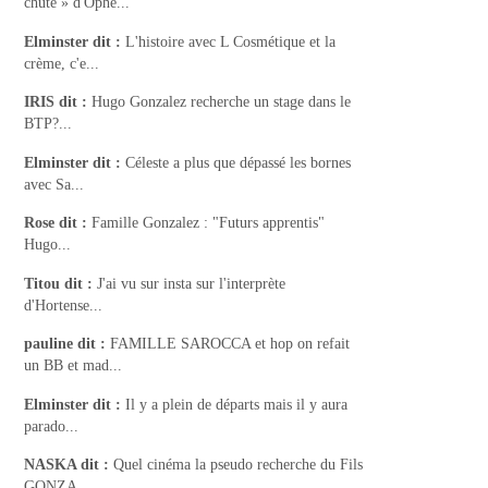
chute » d'Ophé...
Elminster
dit :
L'histoire avec L Cosmétique et la
crème, c'e...
IRIS
dit :
Hugo Gonzalez recherche un stage dans le
BTP?...
Elminster
dit :
Céleste a plus que dépassé les bornes
avec Sa...
Rose
dit :
Famille Gonzalez : "Futurs apprentis"
Hugo...
Titou
dit :
J'ai vu sur insta sur l'interprète
d'Hortense...
pauline
dit :
FAMILLE SAROCCA et hop on refait
un BB et mad...
Elminster
dit :
Il y a plein de départs mais il y aura
parado...
NASKA
dit :
Quel cinéma la pseudo recherche du Fils
GONZA...