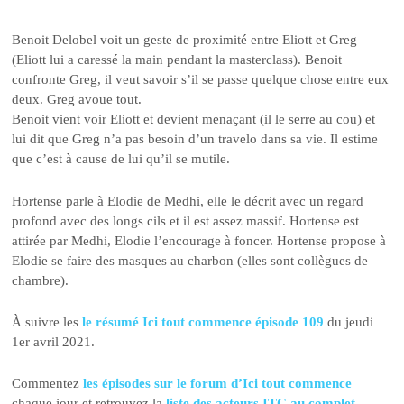
Benoit Delobel voit un geste de proximité entre Eliott et Greg
(Eliott lui a caressé la main pendant la masterclass). Benoit
confronte Greg, il veut savoir s’il se passe quelque chose entre eux
deux. Greg avoue tout.
Benoit vient voir Eliott et devient menaçant (il le serre au cou) et
lui dit que Greg n’a pas besoin d’un travelo dans sa vie. Il estime
que c’est à cause de lui qu’il se mutile.
Hortense parle à Elodie de Medhi, elle le décrit avec un regard
profond avec des longs cils et il est assez massif. Hortense est
attirée par Medhi, Elodie l’encourage à foncer. Hortense propose à
Elodie se faire des masques au charbon (elles sont collègues de
chambre).
À suivre les
le résumé Ici tout commence épisode 109
du jeudi
1er avril 2021.
Commentez
les épisodes sur le forum d’Ici tout commence
chaque jour et retrouvez la
liste des acteurs ITC au complet
.