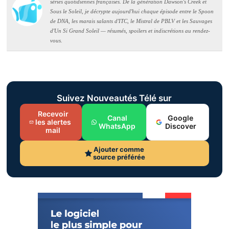
séries quotidiennes françaises. De la génération Dawson's Creek et
Sous le Soleil, je décrypte aujourd'hui chaque épisode entre le Spoon
de DNA, les marais salants d'ITC, le Mistral de PBLV et les Sauvages
d'Un Si Grand Soleil — résumés, spoilers et indiscrétions au rendez-
vous.
Suivez Nouveautés Télé sur
Recevoir
Canal
Google
les alertes
WhatsApp
Discover
mail
Ajouter comme
source préférée