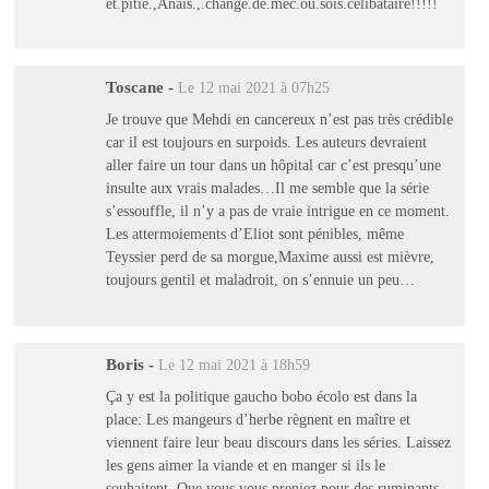
et.pitie.,Anais.,.change.de.mec.ou.sois.celibataire!!!!!
Toscane
-
Le 12 mai 2021 à 07h25
Je trouve que Mehdi en cancereux n’est pas très crédible
car il est toujours en surpoids. Les auteurs devraient
aller faire un tour dans un hôpital car c’est presqu’une
insulte aux vrais malades…Il me semble que la série
s’essouffle, il n’y a pas de vraie intrigue en ce moment.
Les attermoiements d’Eliot sont pénibles, même
Teyssier perd de sa morgue,Maxime aussi est mièvre,
toujours gentil et maladroit, on s’ennuie un peu…
Boris
-
Le 12 mai 2021 à 18h59
Ça y est la politique gaucho bobo écolo est dans la
place: Les mangeurs d’herbe règnent en maître et
viennent faire leur beau discours dans les séries. Laissez
les gens aimer la viande et en manger si ils le
souhaitent. Que vous vous preniez pour des ruminants,