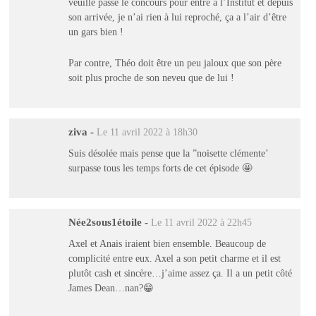
veuille passé le concours pour entré à l’Institut et depuis
son arrivée, je n’ai rien à lui reproché, ça a l’air d’être
un gars bien !
Par contre, Théo doit être un peu jaloux que son père
soit plus proche de son neveu que de lui !
ziva
-
Le 11 avril 2022 à 18h30
Suis désolée mais pense que la ”noisette clémente’
surpasse tous les temps forts de cet épisode 🤩
Née2sous1étoile
-
Le 11 avril 2022 à 22h45
Axel et Anais iraient bien ensemble. Beaucoup de
complicité entre eux. Axel a son petit charme et il est
plutôt cash et sincère…j’aime assez ça. Il a un petit côté
James Dean…nan?😁