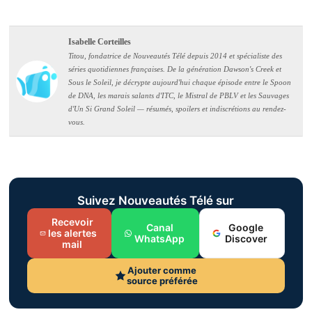
Isabelle Corteilles
Titou, fondatrice de Nouveautés Télé depuis 2014 et spécialiste des
séries quotidiennes françaises. De la génération Dawson's Creek et
Sous le Soleil, je décrypte aujourd'hui chaque épisode entre le Spoon
de DNA, les marais salants d'ITC, le Mistral de PBLV et les Sauvages
d'Un Si Grand Soleil — résumés, spoilers et indiscrétions au rendez-
vous.
Suivez Nouveautés Télé sur
Recevoir
Canal
Google
les alertes
WhatsApp
Discover
mail
Ajouter comme
source préférée