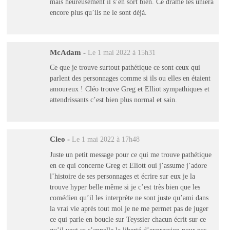
mais heureusement il s’en sort bien. Ce drame les uniera
encore plus qu’ils ne le sont déjà.
McAdam
-
Le 1 mai 2022 à 15h31
Ce que je trouve surtout pathétique ce sont ceux qui
parlent des personnages comme si ils ou elles en étaient
amoureux ! Cléo trouve Greg et Elliot sympathiques et
attendrissants c’est bien plus normal et sain.
Cleo
-
Le 1 mai 2022 à 17h48
Juste un petit message pour ce qui me trouve pathétique
en ce qui concerne Greg et Eliott oui j’assume j’adore
l’histoire de ses personnages et écrire sur eux je la
trouve hyper belle même si je c’est très bien que les
comédien qu’il les interprète ne sont juste qu’ami dans
la vrai vie après tout moi je ne me permet pas de juger
ce qui parle en boucle sur Teyssier chacun écrit sur ce
qu’il veut sa s’appelle la liberté d’expression pour pas