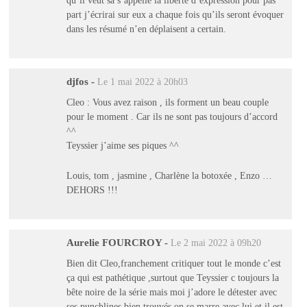
part j’écrirai sur eux a chaque fois qu’ils seront évoquer
dans les résumé n’en déplaisent a certain.
djfos
-
Le 1 mai 2022 à 20h03
Cleo : Vous avez raison , ils forment un beau couple
pour le moment . Car ils ne sont pas toujours d’accord
^^
Teyssier j’aime ses piques ^^
Louis, tom , jasmine , Charlène la botoxée , Enzo …
DEHORS !!!
Aurelie FOURCROY
-
Le 2 mai 2022 à 09h20
Bien dit Cleo,franchement critiquer tout le monde c’est
ça qui est pathétique ,surtout que Teyssier c toujours la
bête noire de la série mais moi j’adore le détester avec
ses punchlines bien trouvés on se marre avec lui et il est