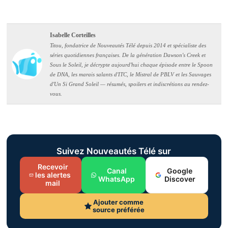
Isabelle Corteilles
Titou, fondatrice de Nouveautés Télé depuis 2014 et spécialiste des
séries quotidiennes françaises. De la génération Dawson's Creek et
Sous le Soleil, je décrypte aujourd'hui chaque épisode entre le Spoon
de DNA, les marais salants d'ITC, le Mistral de PBLV et les Sauvages
d'Un Si Grand Soleil — résumés, spoilers et indiscrétions au rendez-
vous.
Suivez Nouveautés Télé sur
Recevoir
Canal
Google
les alertes
WhatsApp
Discover
mail
Ajouter comme
source préférée