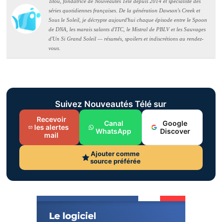
Titou, fondatrice de Nouveautés Télé depuis 2014 et spécialiste des
séries quotidiennes françaises. De la génération Dawson's Creek et
Sous le Soleil, je décrypte aujourd'hui chaque épisode entre le Spoon
de DNA, les marais salants d'ITC, le Mistral de PBLV et les Sauvages
d'Un Si Grand Soleil — résumés, spoilers et indiscrétions au rendez-
vous.
Suivez Nouveautés Télé sur
Recevoir
Canal
Google
les alertes
WhatsApp
Discover
mail
Ajouter comme
source préférée