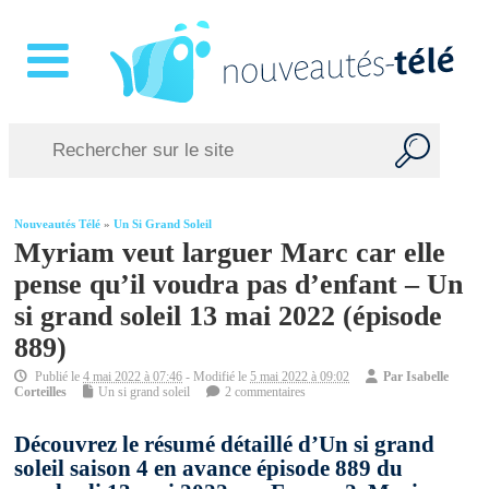
Nouveautés Télé
»
Un Si Grand Soleil
Myriam veut larguer Marc car elle
pense qu’il voudra pas d’enfant – Un
si grand soleil 13 mai 2022 (épisode
889)
Publié le
4 mai 2022 à 07:46
- Modifié le
5 mai 2022 à 09:02
Par
Isabelle
Corteilles
Un si grand soleil
2 commentaires
Découvrez le résumé détaillé d’Un si grand
soleil saison 4 en avance épisode 889 du