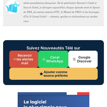
séries quotidiennes françaises. De la génération Dawson's Creek et
Sous le Soleil, je décrypte aujourd'hui chaque épisode entre le Spoon
de DNA, les marais salants d'ITC, le Mistral de PBLV et les Sauvages
d'Un Si Grand Soleil — résumés, spoilers et indiscrétions au rendez-
vous.
Suivez Nouveautés Télé sur
Recevoir
Canal
Google
les alertes
WhatsApp
Discover
mail
Ajouter comme
source préférée