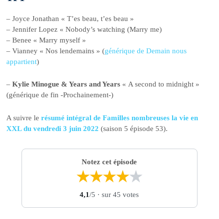
– Joyce Jonathan « T’es beau, t’es beau »
– Jennifer Lopez « Nobody’s watching (Marry me)
– Benee « Marry myself »
– Vianney « Nos lendemains » (
générique de Demain nous
appartient
)
–
Kylie Minogue & Years and Years
« A second to midnight »
(générique de fin -Prochainement-)
A suivre le
résumé intégral de Familles nombreuses la vie en
XXL du vendredi 3 juin 2022
(saison 5 épisode 53).
Notez cet épisode
★
★
★
★
★
4,1
/5
· sur 45 votes