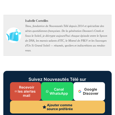
Isabelle Corteilles
Titou, fondatrice de Nouveautés Télé depuis 2014 et spécialiste des
séries quotidiennes françaises. De la génération Dawson's Creek et
Sous le Soleil, je décrypte aujourd'hui chaque épisode entre le Spoon
de DNA, les marais salants d'ITC, le Mistral de PBLV et les Sauvages
d'Un Si Grand Soleil — résumés, spoilers et indiscrétions au rendez-
vous.
Suivez Nouveautés Télé sur
Recevoir
Canal
Google
les alertes
WhatsApp
Discover
mail
Ajouter comme
source préférée