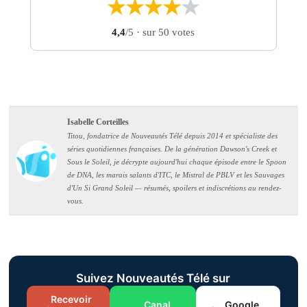
★
★
★
★
★
4,4
/5
· sur 50 votes
Isabelle Corteilles
Titou, fondatrice de Nouveautés Télé depuis 2014 et spécialiste des
séries quotidiennes françaises. De la génération Dawson's Creek et
Sous le Soleil, je décrypte aujourd'hui chaque épisode entre le Spoon
de DNA, les marais salants d'ITC, le Mistral de PBLV et les Sauvages
d'Un Si Grand Soleil — résumés, spoilers et indiscrétions au rendez-
vous.
Suivez Nouveautés Télé sur
Recevoir
Canal
Google