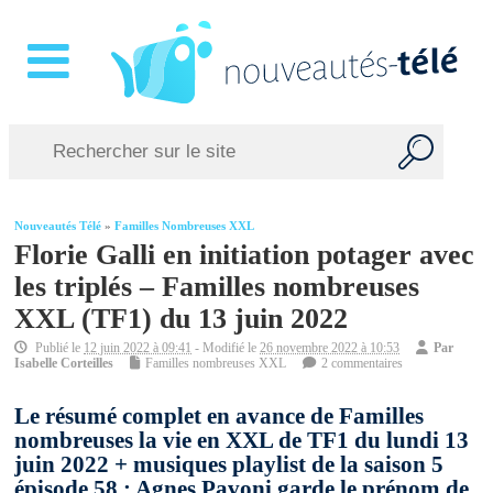
Nouveautés Télé
»
Familles Nombreuses XXL
Florie Galli en initiation potager avec
les triplés – Familles nombreuses
XXL (TF1) du 13 juin 2022
Publié le
12 juin 2022 à 09:41
- Modifié le
26 novembre 2022 à 10:53
Par
Isabelle Corteilles
Familles nombreuses XXL
2 commentaires
Le résumé complet en avance de Familles
nombreuses la vie en XXL de TF1 du lundi 13
juin 2022 + musiques playlist de la saison 5
épisode 58 : Agnes Pavoni garde le prénom de