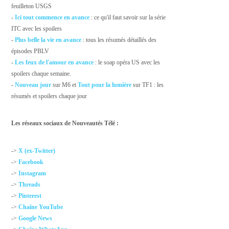
feuilleton USGS
-
Ici tout commence en avance
: ce qu'il faut savoir sur la série
ITC avec les spoilers
-
Plus belle la vie en avance
: tous les résumés détaillés des
épisodes PBLV
-
Les feux de l'amour en avance
: le soap opéra US avec les
spoilers chaque semaine.
-
Nouveau jour
sur M6 et
Tout pour la lumière
sur TF1 : les
résumés et spoilers chaque jour
Les réseaux sociaux de Nouveautés Télé :
->
X (ex-Twitter)
->
Facebook
->
Instagram
->
Threads
->
Pinterest
->
Chaîne YouTube
->
Google News