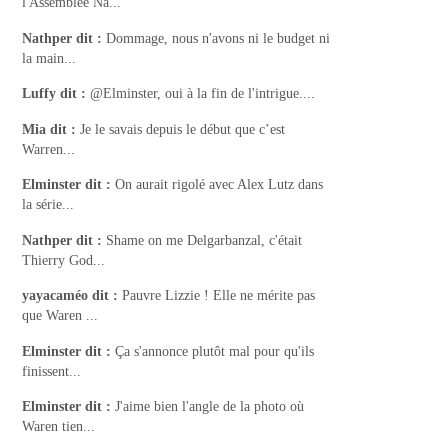
l'Assemblée Na...
Nathper
dit :
Dommage, nous n'avons ni le budget ni
la main...
Luffy
dit :
@Elminster, oui à la fin de l'intrigue....
Mia
dit :
Je le savais depuis le début que c’est
Warren...
Elminster
dit :
On aurait rigolé avec Alex Lutz dans
la série...
Nathper
dit :
Shame on me Delgarbanzal, c'était
Thierry God...
yayacaméo
dit :
Pauvre Lizzie ! Elle ne mérite pas
que Waren ...
Elminster
dit :
Ça s'annonce plutôt mal pour qu'ils
finissent...
Elminster
dit :
J'aime bien l'angle de la photo où
Waren tien...