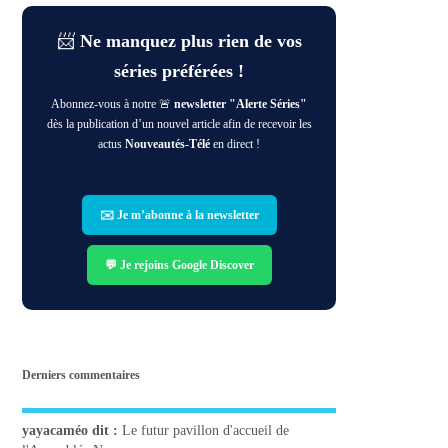
📨
Ne manquez plus rien de vos
séries préférées !
Abonnez-vous à notre 🚨
newsletter "Alerte Séries"
dès la publication d’un nouvel article afin de recevoir les
actus
Nouveautés-Télé
en direct !
✉️ Je m’abonne à la newsletter
💬 Je rejoins Google Discover
Derniers commentaires
yayacaméo
dit :
Le futur pavillon d'accueil de