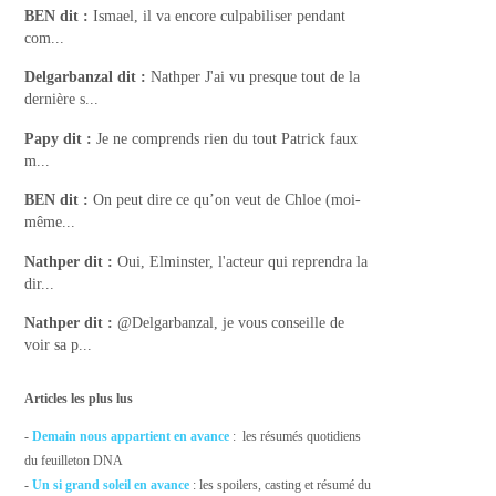
BEN
dit :
Ismael, il va encore culpabiliser pendant
com...
Delgarbanzal
dit :
Nathper J'ai vu presque tout de la
dernière s...
Papy
dit :
Je ne comprends rien du tout Patrick faux
m...
BEN
dit :
On peut dire ce qu’on veut de Chloe (moi-
même...
Nathper
dit :
Oui, Elminster, l'acteur qui reprendra la
dir...
Nathper
dit :
@Delgarbanzal, je vous conseille de
voir sa p...
Articles les plus lus
-
Demain nous appartient en avance
: les résumés quotidiens
du feuilleton DNA
-
Un si grand soleil en avance
: les spoilers, casting et résumé du