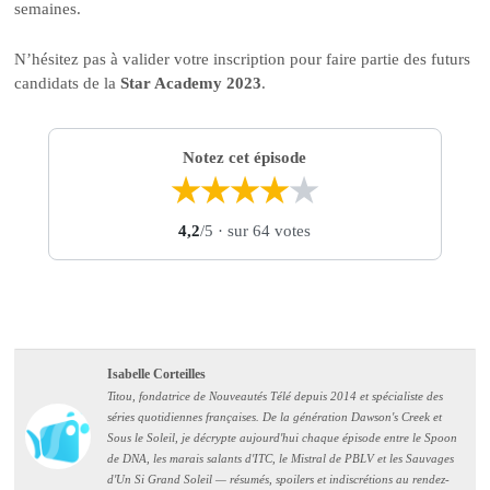
semaines.
N’hésitez pas à valider votre inscription pour faire partie des futurs
candidats de la
Star Academy 2023
.
Notez cet épisode
★
★
★
★
★
4,2
/5
· sur 64 votes
Isabelle Corteilles
Titou, fondatrice de Nouveautés Télé depuis 2014 et spécialiste des
séries quotidiennes françaises. De la génération Dawson's Creek et
Sous le Soleil, je décrypte aujourd'hui chaque épisode entre le Spoon
de DNA, les marais salants d'ITC, le Mistral de PBLV et les Sauvages
d'Un Si Grand Soleil — résumés, spoilers et indiscrétions au rendez-