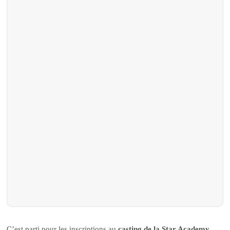
C’est parti pour les inscriptions au
casting de la Star Academy