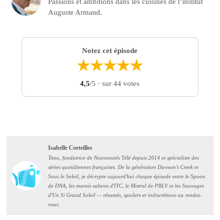
Passions et ambitions dans les cuisines de l’institut
Auguste Armand.
Notez cet épisode
★
★
★
★
★
4,5
/5
· sur 44 votes
Isabelle Corteilles
Titou, fondatrice de Nouveautés Télé depuis 2014 et spécialiste des
séries quotidiennes françaises. De la génération Dawson's Creek et
Sous le Soleil, je décrypte aujourd'hui chaque épisode entre le Spoon
de DNA, les marais salants d'ITC, le Mistral de PBLV et les Sauvages
d'Un Si Grand Soleil — résumés, spoilers et indiscrétions au rendez-
vous.