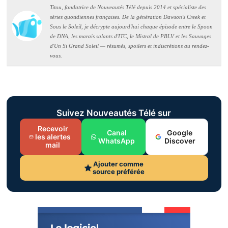
Titou, fondatrice de Nouveautés Télé depuis 2014 et spécialiste des
séries quotidiennes françaises. De la génération Dawson's Creek et
Sous le Soleil, je décrypte aujourd'hui chaque épisode entre le Spoon
de DNA, les marais salants d'ITC, le Mistral de PBLV et les Sauvages
d'Un Si Grand Soleil — résumés, spoilers et indiscrétions au rendez-
vous.
Suivez Nouveautés Télé sur
Recevoir
Canal
Google
les alertes
WhatsApp
Discover
mail
Ajouter comme
source préférée