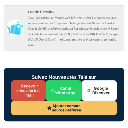
Isabelle Corteilles
Titou, fondatrice de Nouveautés Télé depuis 2014 et spécialiste des
séries quotidiennes françaises. De la génération Dawson's Creek et
Sous le Soleil, je décrypte aujourd'hui chaque épisode entre le Spoon
de DNA, les marais salants d'ITC, le Mistral de PBLV et les Sauvages
d'Un Si Grand Soleil — résumés, spoilers et indiscrétions au rendez-
vous.
Suivez Nouveautés Télé sur
Recevoir
Canal
Google
les alertes
WhatsApp
Discover
mail
Ajouter comme
source préférée