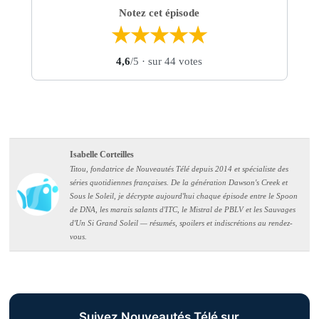
Notez cet épisode
★
★
★
★
★
4,6
/5
· sur 44 votes
Isabelle Corteilles
Titou, fondatrice de Nouveautés Télé depuis 2014 et spécialiste des
séries quotidiennes françaises. De la génération Dawson's Creek et
Sous le Soleil, je décrypte aujourd'hui chaque épisode entre le Spoon
de DNA, les marais salants d'ITC, le Mistral de PBLV et les Sauvages
d'Un Si Grand Soleil — résumés, spoilers et indiscrétions au rendez-
vous.
Suivez Nouveautés Télé sur