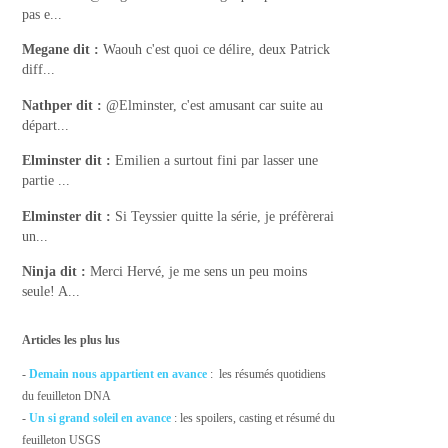
pas e...
Megane
dit :
Waouh c'est quoi ce délire, deux Patrick
diff...
Nathper
dit :
@Elminster, c'est amusant car suite au
départ...
Elminster
dit :
Emilien a surtout fini par lasser une
partie ...
Elminster
dit :
Si Teyssier quitte la série, je préfèrerai
un...
Ninja
dit :
Merci Hervé, je me sens un peu moins
seule! A...
Articles les plus lus
-
Demain nous appartient en avance
: les résumés quotidiens
du feuilleton DNA
-
Un si grand soleil en avance
: les spoilers, casting et résumé du
feuilleton USGS