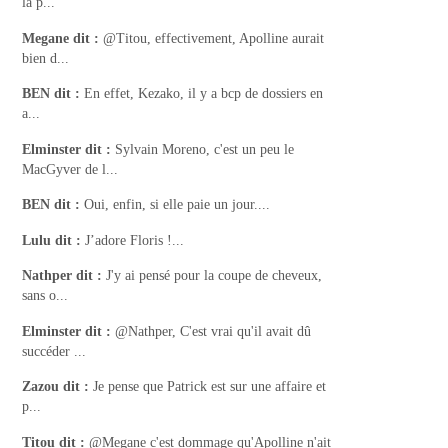
la p...
Megane
dit :
@Titou, effectivement, Apolline aurait
bien d...
BEN
dit :
En effet, Kezako, il y a bcp de dossiers en
a...
Elminster
dit :
Sylvain Moreno, c'est un peu le
MacGyver de l...
BEN
dit :
Oui, enfin, si elle paie un jour....
Lulu
dit :
J’adore Floris !...
Nathper
dit :
J'y ai pensé pour la coupe de cheveux,
sans o...
Elminster
dit :
@Nathper, C'est vrai qu'il avait dû
succéder ...
Zazou
dit :
Je pense que Patrick est sur une affaire et
p...
Titou
dit :
@Megane c'est dommage qu'Apolline n'ait