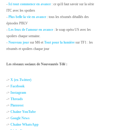
-
Ici tout commence en avance
: ce qu'il faut savoir sur la série
ITC avec les spoilers
-
Plus belle la vie en avance
: tous les résumés détaillés des
épisodes PBLV
-
Les feux de l'amour en avance
: le soap opéra US avec les
spoilers chaque semaine.
-
Nouveau jour
sur M6 et
Tout pour la lumière
sur TF1 : les
résumés et spoilers chaque jour
Les réseaux sociaux de Nouveautés Télé :
->
X (ex-Twitter)
->
Facebook
->
Instagram
->
Threads
->
Pinterest
->
Chaîne YouTube
->
Google News
->
Chaîne WhatsApp