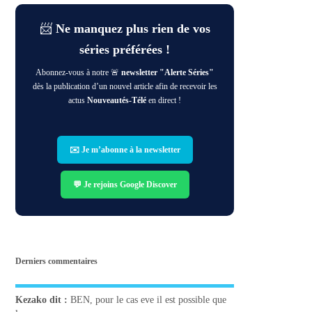
📨
Ne manquez plus rien de vos
séries préférées !
Abonnez-vous à notre 🚨
newsletter "Alerte Séries"
dès la publication d’un nouvel article afin de recevoir les
actus
Nouveautés-Télé
en direct !
✉️ Je m’abonne à la newsletter
💬 Je rejoins Google Discover
Derniers commentaires
Kezako
dit :
BEN, pour le cas eve il est possible que