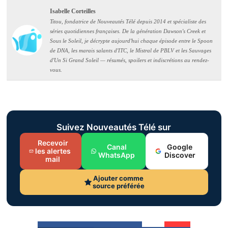
Isabelle Corteilles
Titou, fondatrice de Nouveautés Télé depuis 2014 et spécialiste des
séries quotidiennes françaises. De la génération Dawson's Creek et
Sous le Soleil, je décrypte aujourd'hui chaque épisode entre le Spoon
de DNA, les marais salants d'ITC, le Mistral de PBLV et les Sauvages
d'Un Si Grand Soleil — résumés, spoilers et indiscrétions au rendez-
vous.
Suivez Nouveautés Télé sur
Recevoir
Canal
Google
les alertes
WhatsApp
Discover
mail
Ajouter comme
source préférée