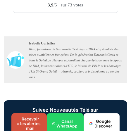
3,9
/5
· sur 73 votes
Isabelle Corteilles
Titou, fondatrice de Nouveautés Télé depuis 2014 et spécialiste des
séries quotidiennes françaises. De la génération Dawson's Creek et
Sous le Soleil, je décrypte aujourd'hui chaque épisode entre le Spoon
de DNA, les marais salants d'ITC, le Mistral de PBLV et les Sauvages
d'Un Si Grand Soleil — résumés, spoilers et indiscrétions au rendez-
vous.
Suivez Nouveautés Télé sur
Recevoir
Canal
Google
les alertes
WhatsApp
Discover
mail