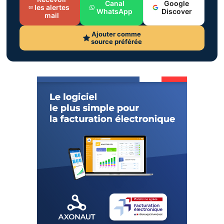
Canal
Google
les alertes
WhatsApp
Discover
mail
Ajouter comme
source préférée