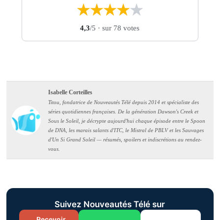
★
★
★
★
★
4,3
/5
· sur 78 votes
Isabelle Corteilles
Titou, fondatrice de Nouveautés Télé depuis 2014 et spécialiste des
séries quotidiennes françaises. De la génération Dawson's Creek et
Sous le Soleil, je décrypte aujourd'hui chaque épisode entre le Spoon
de DNA, les marais salants d'ITC, le Mistral de PBLV et les Sauvages
d'Un Si Grand Soleil — résumés, spoilers et indiscrétions au rendez-
vous.
Suivez Nouveautés Télé sur
Recevoir