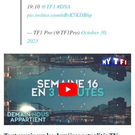
19:10
@TF1
#DNA
pic.twitter.com/nBrK5KDB6p
— TF1 Pro (@TF1Pro)
October 30,
2023