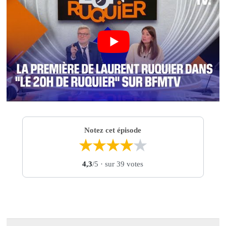
Notez cet épisode
★
★
★
★
★
4,3
/5
· sur 39 votes