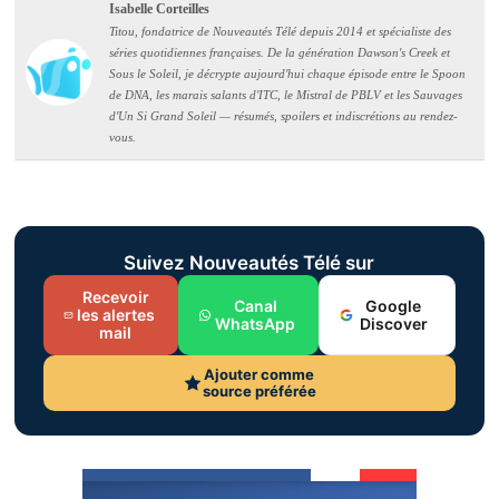
Isabelle Corteilles
Titou, fondatrice de Nouveautés Télé depuis 2014 et spécialiste des
séries quotidiennes françaises. De la génération Dawson's Creek et
Sous le Soleil, je décrypte aujourd'hui chaque épisode entre le Spoon
de DNA, les marais salants d'ITC, le Mistral de PBLV et les Sauvages
d'Un Si Grand Soleil — résumés, spoilers et indiscrétions au rendez-
vous.
Suivez Nouveautés Télé sur
Recevoir
Canal
Google
les alertes
WhatsApp
Discover
mail
Ajouter comme
source préférée