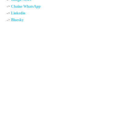
->
Chaîne WhatsApp
->
Linkedin
->
Bluesky