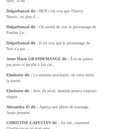
faire "la nu...
Delgarbanzal
dit :
BEN c'est vrai que Thierry
Neuvic, en plus d'...
Delgarbanzal
dit :
On attend de voir le personnage de
Pauline Le...
Delgarbanzal
dit :
Il est vrai que le personnage de
Noë n'a pas ...
Anne Marie GRANDEMANGE
dit :
Ève ne paiera
pas pour ce qu'elle a fait car ...
Elminster
dit :
La semaine prochaine, on verra enfin
la nouve...
Elminster
dit :
Avec du recul, Jasmine pourra toujours
réappa...
Alexandra 45
dit :
Aperçu une photo de tournage :
Anaïs pressent...
CHRISTINE CAPESTAN
dit :
Au fait, comment
Charlie savait où était ente...