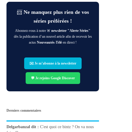
📨
Ne manquez plus rien de vos
séries préférées !
Abonnez-vous à notre 🚨
newsletter "Alerte Séries"
dès la publication d’un nouvel article afin de recevoir les
actus
Nouveautés-Télé
en direct !
✉️ Je m’abonne à la newsletter
💬 Je rejoins Google Discover
Derniers commentaires
Delgarbanzal
dit :
C'est quoi ce bintz ? On va nous