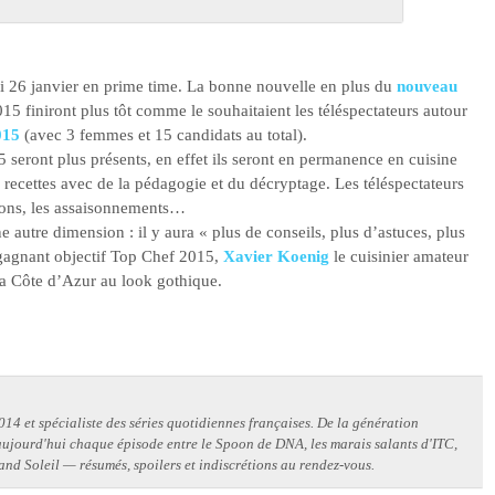
di 26 janvier en prime time. La bonne nouvelle en plus du
nouveau
5 finiront plus tôt comme le souhaitaient les téléspectateurs autour
015
(avec 3 femmes et 15 candidats au total).
 seront plus présents, en effet ils seront en permanence en cuisine
 recettes avec de la pédagogie et du décryptage. Les téléspectateurs
ssons, les assaisonnements…
autre dimension : il y aura « plus de conseils, plus d’astuces, plus
 gagnant objectif Top Chef 2015,
Xavier Koenig
le cuisinier amateur
la Côte d’Azur au look gothique.
14 et spécialiste des séries quotidiennes françaises. De la génération
 aujourd'hui chaque épisode entre le Spoon de DNA, les marais salants d'ITC,
and Soleil — résumés, spoilers et indiscrétions au rendez-vous.