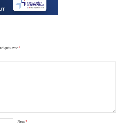
indiqués avec
*
Nom
*