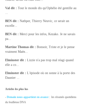
Val
dit :
Tout le monde dis qu'Ophélie été gentille au
...
BEN
dit :
Nathper, Thierry Neuvic, ce serait un
excelle...
BEN
dit :
Merci pour les infos, Kezako. Je ne savais
pa...
Martine Thomas
dit :
Bonsoir, Triste et je le pense
vraiment Maén...
Elminster
dit :
Lizzie n'a pas trop mal réagi quand
elle a co...
Elminster
dit :
L'épisode où on sonne à la porte des
Daunier ...
Articles les plus lus
-
Demain nous appartient en avance
: les résumés quotidiens
du feuilleton DNA