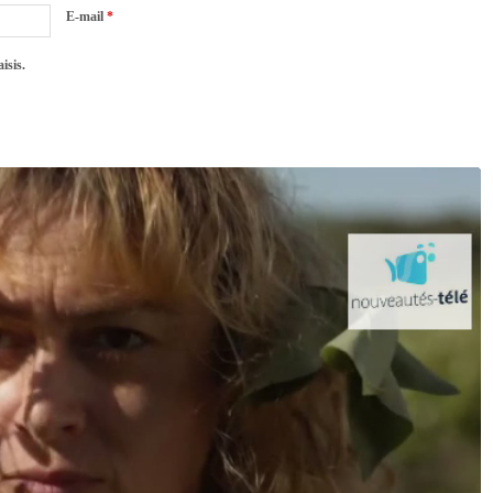
E-mail
*
isis.