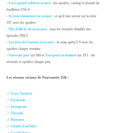
-
Un si grand soleil en avance
: les spoilers, casting et résumé du
feuilleton USGS
-
Ici tout commence en avance
: ce qu'il faut savoir sur la série
ITC avec les spoilers
-
Plus belle la vie en avance
: tous les résumés détaillés des
épisodes PBLV
-
Les feux de l'amour en avance
: le soap opéra US avec les
spoilers chaque semaine.
-
Nouveau jour
sur M6 et
Tout pour la lumière
sur TF1 : les
résumés et spoilers chaque jour
Les réseaux sociaux de Nouveautés Télé :
->
X (ex-Twitter)
->
Facebook
->
Instagram
->
Threads
->
Pinterest
->
Chaîne YouTube
->
Google News