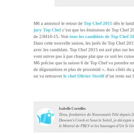
M6 a annoncé le retour de
Top Chef 2015
dès le lun
jury Top Chef
c’est que les émissions de Top Chef 201
de 23H10-15. Voir
tous les candidats de Top Chef 2
Dans cette nouvelle saison, les jurés de Top Chef 2015
avec les candidats. Top Chef 2015 est axé plus sur les
vont suivre pas à pas chaque plat que ce soit les cui
M6 précise que la saison 6 de Top Chef va prendre une 
de dégustations et plus de proximité ». Aux côtés du
on va retrouver
le chef Olivier Streiff
d’un resto sur 
Isabelle Corteilles
Titou, fondatrice de Nouveautés Télé depuis 20
Dawson's Creek et Sous le Soleil, je décrypte
le Mistral de PBLV et les Sauvages d'Un Si Gr