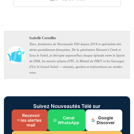
Isabelle Corteilles
Titou, fondatrice de Nouveautés Télé depuis 2014 et spécialiste des
séries quotidiennes françaises. De la génération Dawson's Creek et
Sous le Soleil, je décrypte aujourd'hui chaque épisode entre le Spoon
de DNA, les marais salants d'ITC, le Mistral de PBLV et les Sauvages
d'Un Si Grand Soleil — résumés, spoilers et indiscrétions au rendez-
vous.
Suivez Nouveautés Télé sur
Recevoir
Canal
Google
les alertes
WhatsApp
Discover
mail