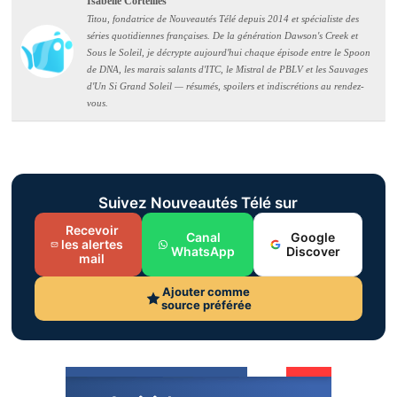
Isabelle Corteilles
Titou, fondatrice de Nouveautés Télé depuis 2014 et spécialiste des
séries quotidiennes françaises. De la génération Dawson's Creek et
Sous le Soleil, je décrypte aujourd'hui chaque épisode entre le Spoon
de DNA, les marais salants d'ITC, le Mistral de PBLV et les Sauvages
d'Un Si Grand Soleil — résumés, spoilers et indiscrétions au rendez-
vous.
Suivez Nouveautés Télé sur
Recevoir
Canal
Google
les alertes
WhatsApp
Discover
mail
Ajouter comme
source préférée